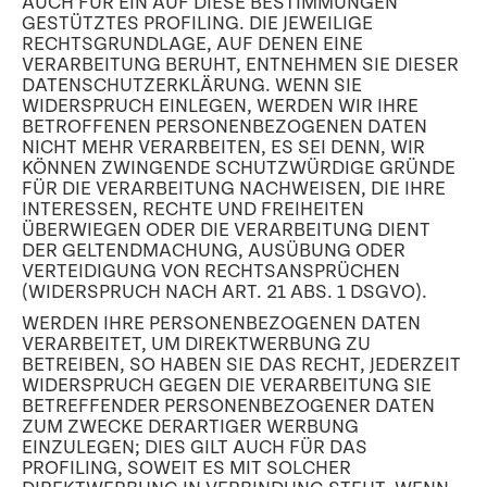
AUCH FÜR EIN AUF DIESE BESTIMMUNGEN
GESTÜTZTES PROFILING. DIE JEWEILIGE
RECHTSGRUNDLAGE, AUF DENEN EINE
VERARBEITUNG BERUHT, ENTNEHMEN SIE DIESER
DATENSCHUTZERKLÄRUNG. WENN SIE
WIDERSPRUCH EINLEGEN, WERDEN WIR IHRE
BETROFFENEN PERSONENBEZOGENEN DATEN
NICHT MEHR VERARBEITEN, ES SEI DENN, WIR
KÖNNEN ZWINGENDE SCHUTZWÜRDIGE GRÜNDE
FÜR DIE VERARBEITUNG NACHWEISEN, DIE IHRE
INTERESSEN, RECHTE UND FREIHEITEN
ÜBERWIEGEN ODER DIE VERARBEITUNG DIENT
DER GELTENDMACHUNG, AUSÜBUNG ODER
VERTEIDIGUNG VON RECHTSANSPRÜCHEN
(WIDERSPRUCH NACH ART. 21 ABS. 1 DSGVO).
WERDEN IHRE PERSONENBEZOGENEN DATEN
VERARBEITET, UM DIREKTWERBUNG ZU
BETREIBEN, SO HABEN SIE DAS RECHT, JEDERZEIT
WIDERSPRUCH GEGEN DIE VERARBEITUNG SIE
BETREFFENDER PERSONENBEZOGENER DATEN
ZUM ZWECKE DERARTIGER WERBUNG
EINZULEGEN; DIES GILT AUCH FÜR DAS
PROFILING, SOWEIT ES MIT SOLCHER